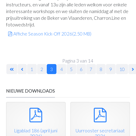
instructeurs, en vanaf 13u zijn alle leden welkom voor enkele
interessante workshops en we sluiten de namiddag af met de
prijsuitreiking van de Beker van Vlaanderen, Charron.Line en
fotowedstrijd.
pdf
Affiche Season Kick-Off 2026
(
2.50 MB
)
Pagina 3 van 14
1
2
3
4
5
6
7
8
9
10
NIEUWE DOWNLOADS
pdf
pdf
Ligablad 186 (april juni
Uurrooster secretariaat