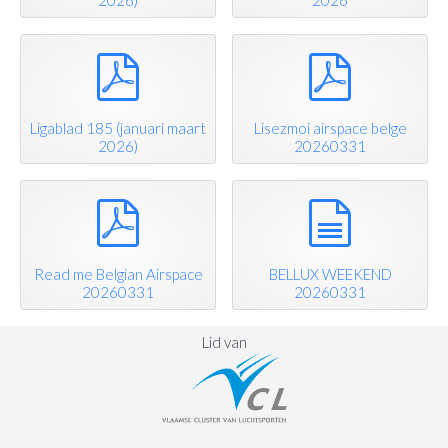
2026)
2026
pdf
pdf
Ligablad 185 (januari maart
Lisezmoi airspace belge
2026)
20260331
pdf
document
Read me Belgian Airspace
BELLUX WEEKEND
20260331
20260331
Lid van