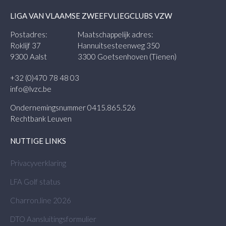
LIGA VAN VLAAMSE ZWEEFVLIEGCLUBS VZW
Postadres:
Maatschappelijk adres:
Roklijf 37
Hannuitsesteenweg 350
9300 Aalst
3300 Goetsenhoven (Tienen)
+32 (0)470 78 48 03
info@lvzc.be
Ondernemingsnummer 0415.865.526
Rechtbank Leuven
NUTTIGE LINKS
Privacyverklaring
LFA Golf status
Charron.line 2026
DTO Aansluitingsformulier