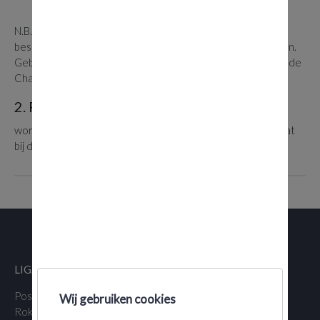
print-out
N.B. Voor records zijn speciale aanvraagdocumenten
beschikbaar, gelieve deze op het secretariaat aan te vragen.
Gebruik steeds de juiste controlesoftware (print-outs van de
Charron.line volstaan niet!)
2. F.A.I.-sportvergunningen:
worden op verzoek van de aanvrager door het secretariaat
bij de K.B.A.C. aangevraagd.
LIGA VAN VLAAMSE ZWEEFVLIEGCLUBS VZW
Postadres:
Maatschappelijk adres:
Wij gebruiken cookies
Roklijf 37
Hannuitsesteenweg 350