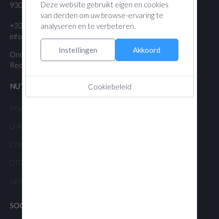
Deze website gebruikt eigen en cookies
9300 Aalst
3300 Goetsenhoven (Tienen)
van derden om uw browse-ervaring te
+32 (0)470 78 48 03
analyseren en te verbeteren.
info@lvzc.be
Instellingen
Akkoord
Ondernemingsnummer 0415.865.526
Rechtbank Leuven
NUTTIGE LINKS
Cookiebeleid
Privacyverklaring
LFA Golf status
Charron.line 2026
DTO Aansluitingsformulier
Lijst Aeromedical Examiners
SOCIAL MEDIA