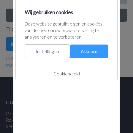
Wij gebruiken cookies
Login met een passkey
Deze website gebruikt eigen en cookies
Onthoud mij
van derden om uw browse-ervaring te
analyseren en te verbeteren.
Inloggen
Instellingen
Akkoord
Gebruikersnaam vergeten?
Wachtwoord vergeten?
Cookiebeleid
LIGA VAN VLAAMSE ZWEEFVLIEGCLUBS VZW
Postadres:
Maatschappelijk adres:
Roklijf 37
Hannuitsesteenweg 350
9300 Aalst
3300 Goetsenhoven (Tienen)