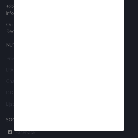
+32 (0)470 78 48 03
info@lvzc.be
Ondernemingsnummer 0415.865.526
Rechtbank Leuven
NUTTIGE LINKS
Privacyverklaring
LFA Golf status
Charron.line 2026
DTO Aansluitingsformulier
Lijst Aeromedical Examiners
SOCIAL MEDIA
Facebook