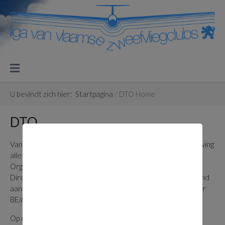
U bevindt zich hier:
Startpagina
DTO Home
DTO
Vanaf 8 april 2015 moeten overeenkomstig de EU-regelgeving
alle opleidingen worden gegeven in een “Approved Training
Organization” (ATO). Op 31 maart 2015 heeft het
Directoraat-generaal Luchtvaart haar goedkeuring verleend
aan de LVZC- Opleidingsorganisatie met erkenningsnummer
BE/ATO-323.
Op 6 mei 2019 werd onze ATO omgevormd naar een