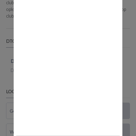
clubs bij de Adjunct Head of Training. Hij organiseert de
opleidingsactiviteiten en coördineert de flight instructors op
clubniveau.
DTO MENU
DTO Home
Documenten
LOGIN FORM
Gebru
Toon