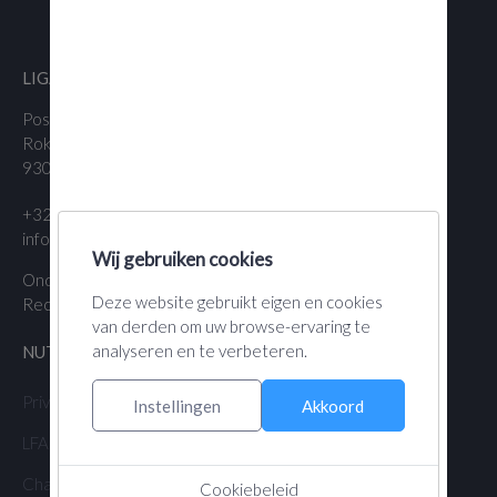
LIGA VAN VLAAMSE ZWEEFVLIEGCLUBS VZW
Postadres:
Maatschappelijk adres:
×
DAeC Handicaplijst
×
Roklijf 37
Hannuitsesteenweg 350
9300 Aalst
3300 Goetsenhoven (Tienen)
+32 (0)470 78 48 03
info@lvzc.be
Wij gebruiken cookies
Ondernemingsnummer 0415.865.526
Deze website gebruikt eigen en cookies
Rechtbank Leuven
van derden om uw browse-ervaring te
analyseren en te verbeteren.
NUTTIGE LINKS
Privacyverklaring
Instellingen
Akkoord
LFA Golf status
Charron.line 2026
Cookiebeleid