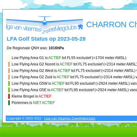
CHARRON Cha
LFA Golf Status op 2023-05-28
De Regionale QNH was:
1016hPa
Low Flying Area G1 is
ACTIEF
tot FL55 exclusief (=1704 meter AMSL)
Low Flying Area G2 Noord is
ACTIEF
tot FL75 exclusief (=2314 meter AMSL
Low Flying Area G2 West is
ACTIEF
tot FL75 exclusief (=2314 meter AMSL)
Low Flying Area G2 Zuid is
ACTIEF
tot FL75 exclusief (=2314 meter AMSL) 
Low Flying Area G5W is
ACTIEF
tot FL95 exclusief (=2924 meter AMSL) va
Low Flying Area G5E is
ACTIEF
tot FL95 exclusief (=2924 meter AMSL) van
Kleine Brogel is
ACTIEF
Florennes is
NIET ACTIEF
Copyright © 2003-2022 -
Liga van Vlaamse Zweefvliegclubs