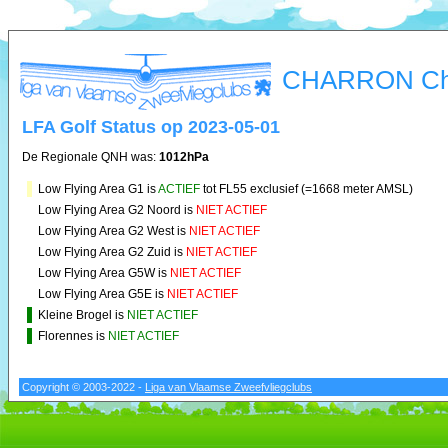
CHARRON Cha
LFA Golf Status op 2023-05-01
De Regionale QNH was:
1012hPa
Low Flying Area G1 is
ACTIEF
tot FL55 exclusief (=1668 meter AMSL)
Low Flying Area G2 Noord is
NIET ACTIEF
Low Flying Area G2 West is
NIET ACTIEF
Low Flying Area G2 Zuid is
NIET ACTIEF
Low Flying Area G5W is
NIET ACTIEF
Low Flying Area G5E is
NIET ACTIEF
Kleine Brogel is
NIET ACTIEF
Florennes is
NIET ACTIEF
Copyright © 2003-2022 -
Liga van Vlaamse Zweefvliegclubs